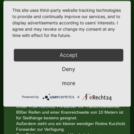
Wir beraten Sie in allen Fragen rund um die
Waldbewirtschaftung und bieten sowohl für
This site uses third-party website tracking technologies
Privatwaldbesitzer als auch für Kommunen ein „Rundum-
to provide and continually improve our services, and to
Sorglos-Paket“ für die komplette Abwicklung von der
display advertisements according to users' interests. I
Holzernte über die Holzrückung bis hin zum Holzverkauf
agree and may revoke or change my consent at any
und Abtransport.
time with effect for the future.
Vertrauen Sie unserer Erfahrung und sprechen uns einfach
an: Tel. 09373/203311
Maschinelle Holzernte:
Accept
Für möglichst umweltfreundliche und bodenschonende
Deny
Durchforstungen sorgen unsere 3 modernen Komatsu 8-
Rad-Harvester. Darunter zwei 8-Radmaschinen
more
(Kranreichweite 11m, max. Stockmaß 70cm).
Rückearbeiten Kurz- und Langholz:
Powered by
&
Unser HSM Kurzholz Forwarder mit Traktionsseilwinde,
800er Reifen und einer Kranreichweite von 10 Metern ist
für Steilhänge bestens geeignet.
Außerdem steht uns ein kleiner wendiger Rottne Kurzholz
Forwarder zur Verfügung.