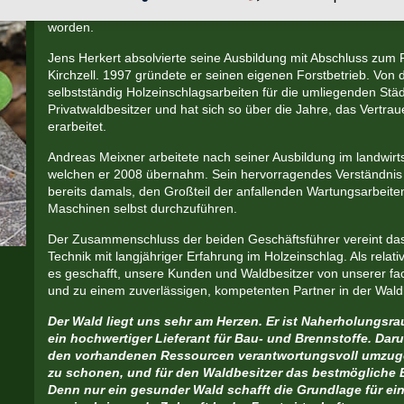
2009 ist die heutige
TEC FORST GbR
von
Jens Herkert
und
A
worden.
Jens Herkert absolvierte seine Ausbildung mit Abschluss zum F
Kirchzell. 1997 gründete er seinen eigenen Forstbetrieb. Von 
selbstständig Holzeinschlagsarbeiten für die umliegenden St
Privatwaldbesitzer und hat sich so über die Jahre, das Vertra
erarbeitet.
Andreas Meixner arbeitete nach seiner Ausbildung im landwirtsc
welchen er 2008 übernahm. Sein hervorragendes Verständnis 
bereits damals, den Großteil der anfallenden Wartungsarbeiten
Maschinen selbst durchzuführen.
Der Zusammenschluss der beiden Geschäftsführer vereint das
Technik mit langjähriger Erfahrung im Holzeinschlag. Als rela
es geschafft, unsere Kunden und Waldbesitzer von unserer fa
und zu einem zuverlässigen, kompetenten Partner in der Wald
Der Wald liegt uns sehr am Herzen. Er ist Naherholungs
ein hochwertiger Lieferant für Bau- und Brennstoffe. Darum
den vorhandenen Ressourcen verantwortungsvoll umzuge
zu schonen, und für den Waldbesitzer das bestmögliche E
Denn nur ein gesunder Wald schafft die Grundlage für ein