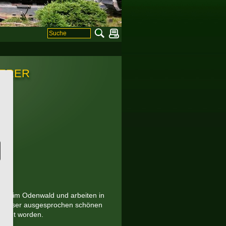
serer
xner im Odenwald und arbeiten in
zu dieser ausgesprochen schönen
elegt worden.