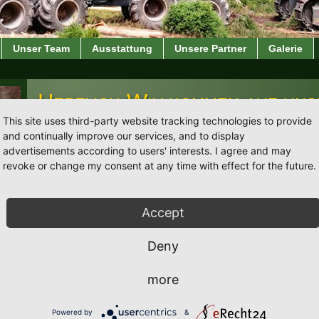
Unser Team
Ausstattung
Unsere Partner
Galerie
Herzlich Willkommen auf un
Internetseite
This site uses third-party website tracking technologies to provide
and continually improve our services, and to display
advertisements according to users' interests. I agree and may
revoke or change my consent at any time with effect for the future.
Aktuelle Info
Stellenangebot: Harvesterfahrer/in (m/w/d) in Vollzeit
Accept
>> mehr dazu
Deny
Über uns
Seit Generationen leben die beiden Familien Herkert und Mei
more
der Land- und Forstwirtschaft. So ist uns die Verbundenheit 
Gegend und zum heimischen Wald quasi schon in die Wiege g
Powered by
&